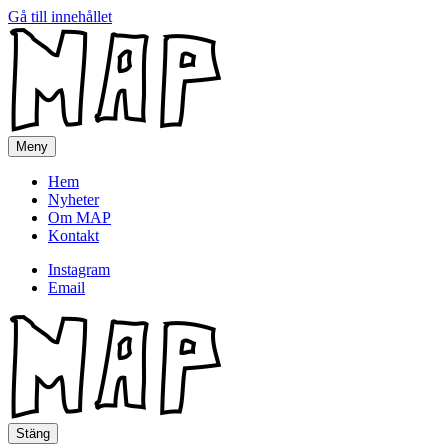
Gå till innehållet
MAP
Meny
Hem
Nyheter
Om MAP
Kontakt
Instagram
Email
MAP
Stäng