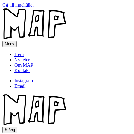
Gå till innehållet
MAP
Meny
Hem
Nyheter
Om MAP
Kontakt
Instagram
Email
MAP
Stäng