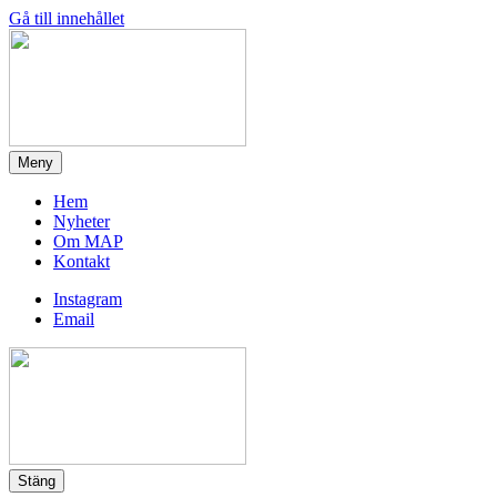
Gå till innehållet
MAP
Meny
Hem
Nyheter
Om MAP
Kontakt
Instagram
Email
MAP
Stäng