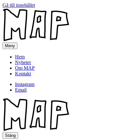
Gå till innehållet
MAP
Meny
Hem
Nyheter
Om MAP
Kontakt
Instagram
Email
MAP
Stäng