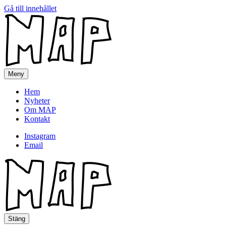
Gå till innehållet
MAP
Meny
Hem
Nyheter
Om MAP
Kontakt
Instagram
Email
MAP
Stäng