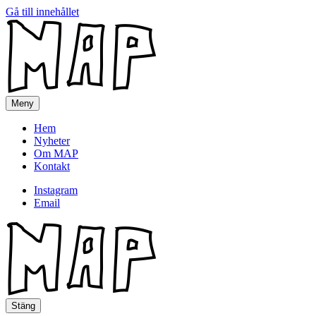
Gå till innehållet
MAP
Meny
Hem
Nyheter
Om MAP
Kontakt
Instagram
Email
MAP
Stäng